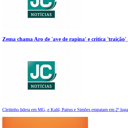
Zema chama Aro de 'ave de rapina' e critica 'traição' 
Cleitinho lidera em MG, e Kalil, Patrus e Simões empatam em 2º luga