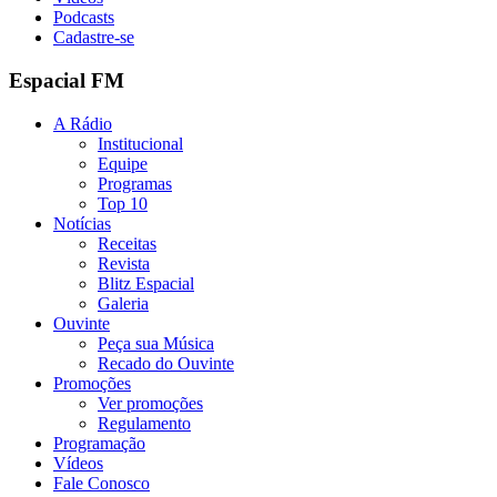
Podcasts
Cadastre-se
Espacial FM
A Rádio
Institucional
Equipe
Programas
Top 10
Notícias
Receitas
Revista
Blitz Espacial
Galeria
Ouvinte
Peça sua Música
Recado do Ouvinte
Promoções
Ver promoções
Regulamento
Programação
Vídeos
Fale Conosco