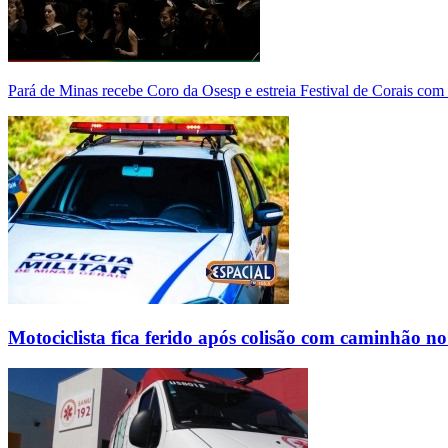
Pará de Minas recebe Coro da Osesp e estreia Festival de Corais com
Motociclista fica ferido após colisão com caminhão n