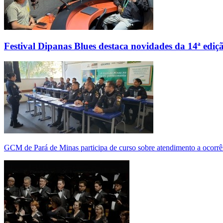
Festival Dipanas Blues destaca novidades da 14ª ediç
GCM de Pará de Minas participa de curso sobre atendimento a ocorrê