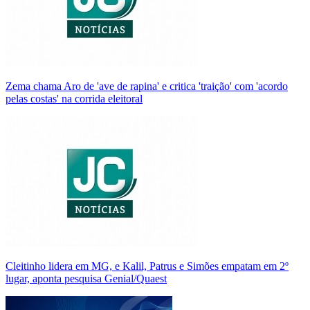
Zema chama Aro de 'ave de rapina' e critica 'traição' com 'acordo
pelas costas' na corrida eleitoral
Cleitinho lidera em MG, e Kalil, Patrus e Simões empatam em 2º
lugar, aponta pesquisa Genial/Quaest