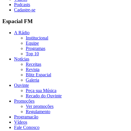
Podcasts
Cadastre-se
Espacial FM
A Rádio
Institucional
Equipe
Programas
Top 10
Notícias
Receitas
Revista
Blitz Espacial
Galeria
Ouvinte
Peça sua Música
Recado do Ouvinte
Promoções
Ver promoções
Regulamento
Programação
Vídeos
Fale Conosco