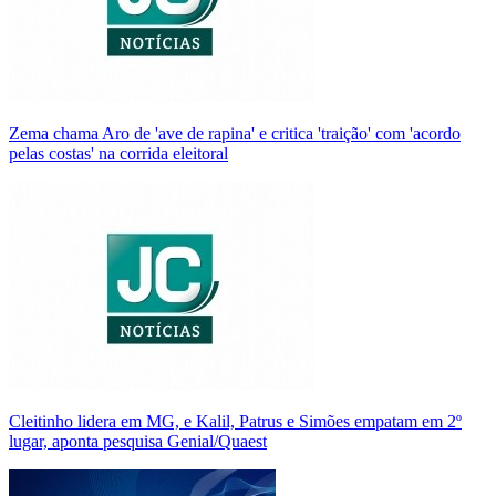
Zema chama Aro de 'ave de rapina' e critica 'traição' com 'acordo
pelas costas' na corrida eleitoral
Cleitinho lidera em MG, e Kalil, Patrus e Simões empatam em 2º
lugar, aponta pesquisa Genial/Quaest