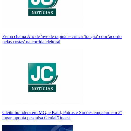
Zema chama Aro de 'ave de rapina' e critica 'traição' com 'acordo
pelas costas' na corrida eleitoral
Cleitinho lidera em MG, e Kalil, Patrus e Simões empatam em 2º
lugar, aponta pesquisa Genial/Quaest