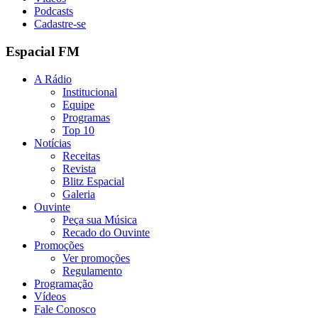
Podcasts
Cadastre-se
Espacial FM
A Rádio
Institucional
Equipe
Programas
Top 10
Notícias
Receitas
Revista
Blitz Espacial
Galeria
Ouvinte
Peça sua Música
Recado do Ouvinte
Promoções
Ver promoções
Regulamento
Programação
Vídeos
Fale Conosco