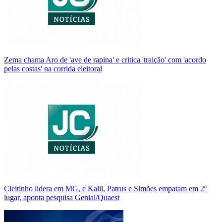
Zema chama Aro de 'ave de rapina' e critica 'traição' com 'acordo
pelas costas' na corrida eleitoral
Cleitinho lidera em MG, e Kalil, Patrus e Simões empatam em 2º
lugar, aponta pesquisa Genial/Quaest