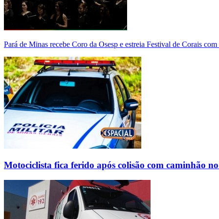
Pará de Minas recebe Coro da Osesp e estreia Festival de Corais com
Motociclista fica ferido após colisão com caminhão n