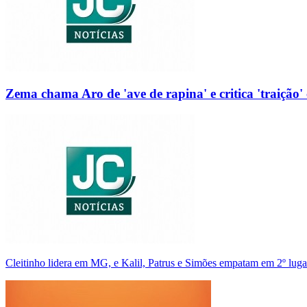
Zema chama Aro de 'ave de rapina' e critica 'traição' 
Cleitinho lidera em MG, e Kalil, Patrus e Simões empatam em 2º luga