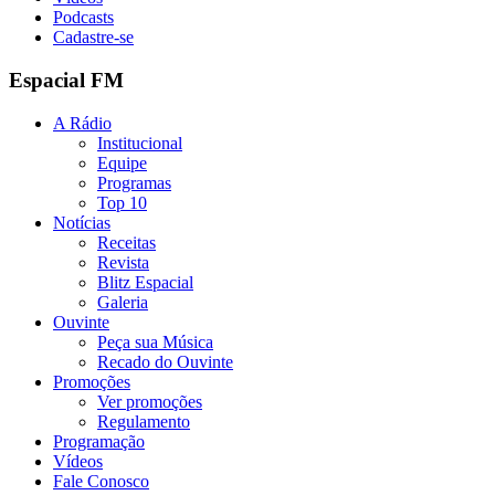
Podcasts
Cadastre-se
Espacial FM
A Rádio
Institucional
Equipe
Programas
Top 10
Notícias
Receitas
Revista
Blitz Espacial
Galeria
Ouvinte
Peça sua Música
Recado do Ouvinte
Promoções
Ver promoções
Regulamento
Programação
Vídeos
Fale Conosco