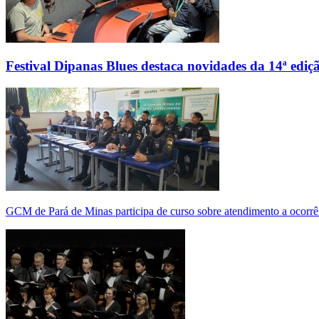
Festival Dipanas Blues destaca novidades da 14ª ediç
GCM de Pará de Minas participa de curso sobre atendimento a ocorrê