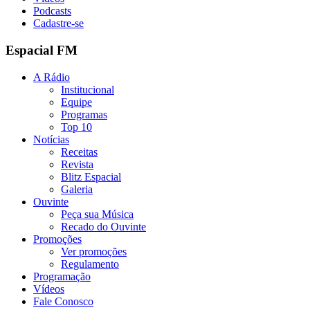
Podcasts
Cadastre-se
Espacial FM
A Rádio
Institucional
Equipe
Programas
Top 10
Notícias
Receitas
Revista
Blitz Espacial
Galeria
Ouvinte
Peça sua Música
Recado do Ouvinte
Promoções
Ver promoções
Regulamento
Programação
Vídeos
Fale Conosco