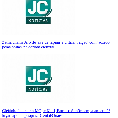
Zema chama Aro de 'ave de rapina' e critica 'traição' com 'acordo
pelas costas' na corrida eleitoral
Cleitinho lidera em MG, e Kalil, Patrus e Simões empatam em 2º
lugar, aponta pesquisa Genial/Quaest