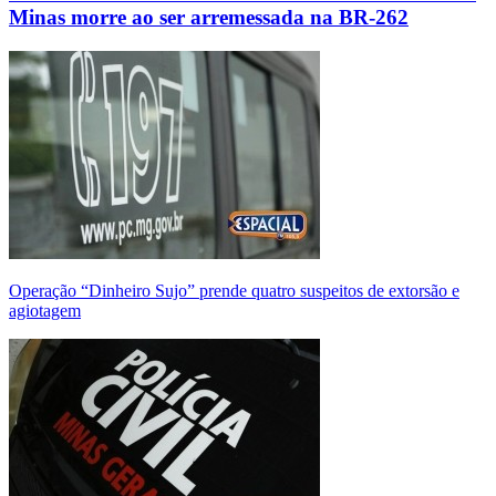
Minas morre ao ser arremessada na BR-262
Operação “Dinheiro Sujo” prende quatro suspeitos de extorsão e
agiotagem