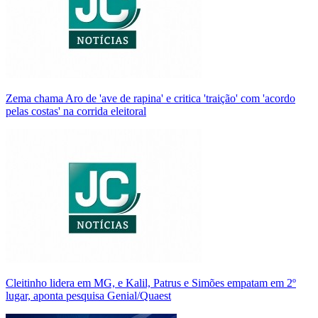
Zema chama Aro de 'ave de rapina' e critica 'traição' com 'acordo
pelas costas' na corrida eleitoral
Cleitinho lidera em MG, e Kalil, Patrus e Simões empatam em 2º
lugar, aponta pesquisa Genial/Quaest