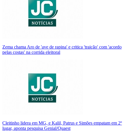
Zema chama Aro de 'ave de rapina' e critica 'traição' com 'acordo
pelas costas' na corrida eleitoral
Cleitinho lidera em MG, e Kalil, Patrus e Simões empatam em 2º
lugar, aponta pesquisa Genial/Quaest