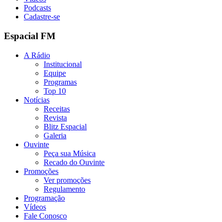
Podcasts
Cadastre-se
Espacial FM
A Rádio
Institucional
Equipe
Programas
Top 10
Notícias
Receitas
Revista
Blitz Espacial
Galeria
Ouvinte
Peça sua Música
Recado do Ouvinte
Promoções
Ver promoções
Regulamento
Programação
Vídeos
Fale Conosco