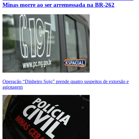
Minas morre ao ser arremessada na BR-262
Operação “Dinheiro Sujo” prende quatro suspeitos de extorsão e
agiotagem