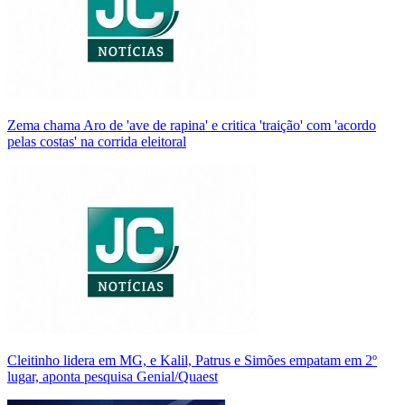
Zema chama Aro de 'ave de rapina' e critica 'traição' com 'acordo
pelas costas' na corrida eleitoral
Cleitinho lidera em MG, e Kalil, Patrus e Simões empatam em 2º
lugar, aponta pesquisa Genial/Quaest