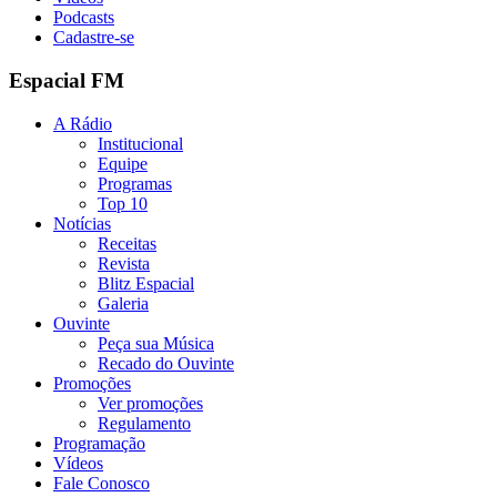
Podcasts
Cadastre-se
Espacial FM
A Rádio
Institucional
Equipe
Programas
Top 10
Notícias
Receitas
Revista
Blitz Espacial
Galeria
Ouvinte
Peça sua Música
Recado do Ouvinte
Promoções
Ver promoções
Regulamento
Programação
Vídeos
Fale Conosco