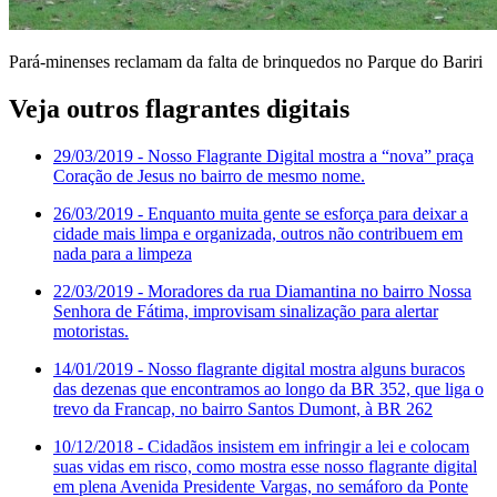
Pará-minenses reclamam da falta de brinquedos no Parque do Bariri
Veja outros flagrantes digitais
29/03/2019
- Nosso Flagrante Digital mostra a “nova” praça
Coração de Jesus no bairro de mesmo nome.
26/03/2019
- Enquanto muita gente se esforça para deixar a
cidade mais limpa e organizada, outros não contribuem em
nada para a limpeza
22/03/2019
- Moradores da rua Diamantina no bairro Nossa
Senhora de Fátima, improvisam sinalização para alertar
motoristas.
14/01/2019
- Nosso flagrante digital mostra alguns buracos
das dezenas que encontramos ao longo da BR 352, que liga o
trevo da Francap, no bairro Santos Dumont, à BR 262
10/12/2018
- Cidadãos insistem em infringir a lei e colocam
suas vidas em risco, como mostra esse nosso flagrante digital
em plena Avenida Presidente Vargas, no semáforo da Ponte