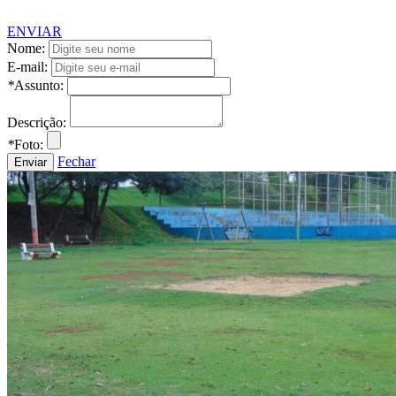
ENVIAR
Nome:
E-mail:
*
Assunto:
Descrição:
*
Foto:
Fechar