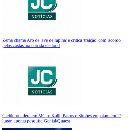
Zema chama Aro de 'ave de rapina' e critica 'traição' com 'acordo
pelas costas' na corrida eleitoral
Cleitinho lidera em MG, e Kalil, Patrus e Simões empatam em 2º
lugar, aponta pesquisa Genial/Quaest