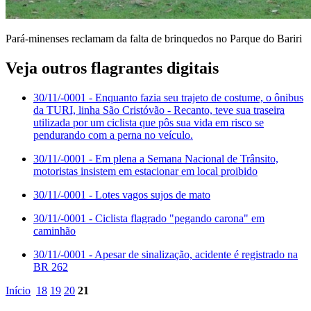
Pará-minenses reclamam da falta de brinquedos no Parque do Bariri
Veja outros flagrantes digitais
30/11/-0001
- Enquanto fazia seu trajeto de costume, o ônibus
da TURI, linha São Cristóvão - Recanto, teve sua traseira
utilizada por um ciclista que pôs sua vida em risco se
pendurando com a perna no veículo.
30/11/-0001
- Em plena a Semana Nacional de Trânsito,
motoristas insistem em estacionar em local proibido
30/11/-0001
- Lotes vagos sujos de mato
30/11/-0001
- Ciclista flagrado "pegando carona" em
caminhão
30/11/-0001
- Apesar de sinalização, acidente é registrado na
BR 262
Início
18
19
20
21