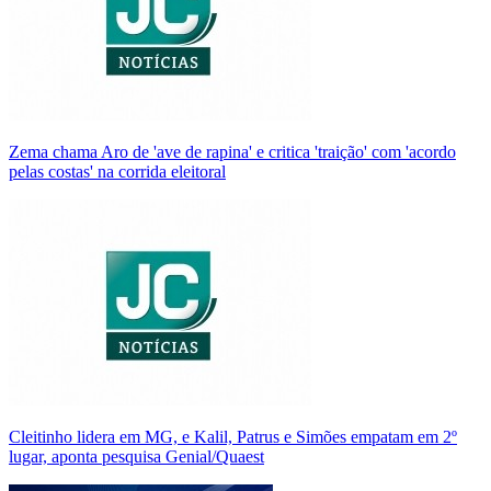
Zema chama Aro de 'ave de rapina' e critica 'traição' com 'acordo
pelas costas' na corrida eleitoral
Cleitinho lidera em MG, e Kalil, Patrus e Simões empatam em 2º
lugar, aponta pesquisa Genial/Quaest