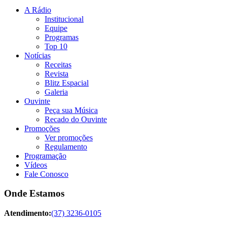
A Rádio
Institucional
Equipe
Programas
Top 10
Notícias
Receitas
Revista
Blitz Espacial
Galeria
Ouvinte
Peça sua Música
Recado do Ouvinte
Promoções
Ver promoções
Regulamento
Programação
Vídeos
Fale Conosco
Onde Estamos
Atendimento:
(37) 3236-0105