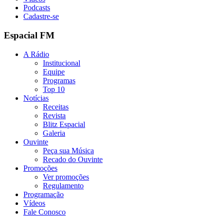
Podcasts
Cadastre-se
Espacial FM
A Rádio
Institucional
Equipe
Programas
Top 10
Notícias
Receitas
Revista
Blitz Espacial
Galeria
Ouvinte
Peça sua Música
Recado do Ouvinte
Promoções
Ver promoções
Regulamento
Programação
Vídeos
Fale Conosco