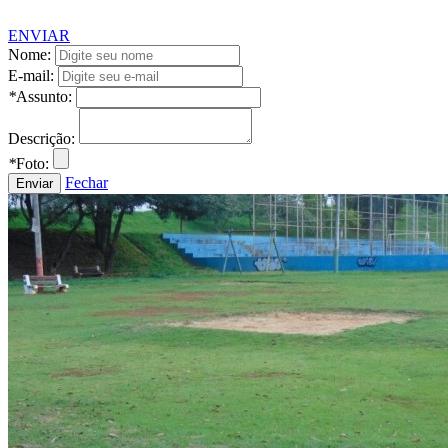
ENVIAR
Nome:
E-mail:
*
Assunto:
Descrição:
*
Foto:
Fechar