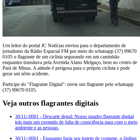
Um leitor do portal JC Notícias enviou para o departamento de
jornalismo da Rádio Espacial FM por meio do whatsapp (37) 99670
0105 o flagrante de um ciclista segurando em um caminhão
enquantro transitava pela Avenida Alano Melgaço, bem no centro de
Pará de Minas. A atitude é perigosa para o próprio ciclista e pode
gerar um sério acidente.
Participe do "Flagrante Digital": envie um flagrante pelo whatsapp
(37) 99670 0105.
Veja outros flagrantes digitais
30/11/-0001
- Descarte ilegal: Nosso quadro flagrante digital
trás mais um exemplo de falta de consciência para com o meio
ambiente e as pessoas.
30/11/-0001
- Enquanto fazia seu trajeto de costume, o ônibus