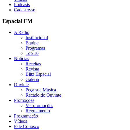
Podcasts
Cadastre-se
Espacial FM
A Rádio
Institucional
Equipe
Programas
Top 10
Notícias
Receitas
Revista
Blitz Espacial
Galeria
Ouvinte
Peça sua Música
Recado do Ouvinte
Promoções
Ver promoções
Regulamento
Programação
Vídeos
Fale Conosco