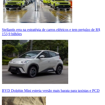
Stellantis erra na estratégia de carros elétricos e tem prejuízo de R$
153,9 bilhões
BYD Dolphin Mini estreia versão mais barata para taxistas e PCD