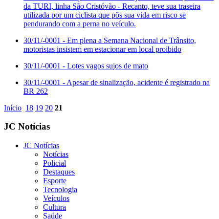
da TURI, linha São Cristóvão - Recanto, teve sua traseira
utilizada por um ciclista que pôs sua vida em risco se
pendurando com a perna no veículo.
30/11/-0001
- Em plena a Semana Nacional de Trânsito,
motoristas insistem em estacionar em local proibido
30/11/-0001
- Lotes vagos sujos de mato
30/11/-0001
- Apesar de sinalização, acidente é registrado na
BR 262
Início
18
19
20
21
JC Notícias
JC Notícias
Notícias
Policial
Destaques
Esporte
Tecnologia
Veículos
Cultura
Saúde