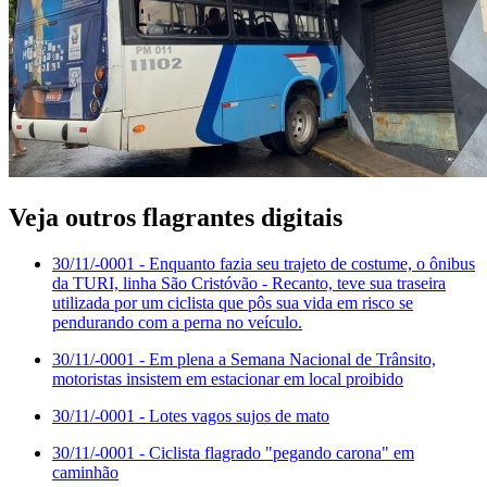
Veja outros flagrantes digitais
30/11/-0001
- Enquanto fazia seu trajeto de costume, o ônibus
da TURI, linha São Cristóvão - Recanto, teve sua traseira
utilizada por um ciclista que pôs sua vida em risco se
pendurando com a perna no veículo.
30/11/-0001
- Em plena a Semana Nacional de Trânsito,
motoristas insistem em estacionar em local proibido
30/11/-0001
- Lotes vagos sujos de mato
30/11/-0001
- Ciclista flagrado "pegando carona" em
caminhão