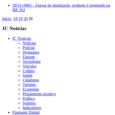
30/11/-0001
- Apesar de sinalização, acidente é registrado na
BR 262
Início
18
19
20
21
JC Notícias
JC Notícias
Notícias
Policial
Destaques
Esporte
Tecnologia
Veículos
Cultura
Saúde
Cidadania
Turismo
Economia
Pensamento positivo
Política
Sorteios
Indicadores
Flagrante Digital