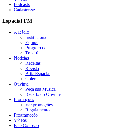
Podcasts
Cadastre-se
Espacial FM
A Rádio
Institucional
Equipe
Programas
Top 10
Notícias
Receitas
Revista
Blitz Espacial
Galeria
Ouvinte
Peça sua Música
Recado do Ouvinte
Promoções
Ver promoções
Regulamento
Programação
Vídeos
Fale Conosco