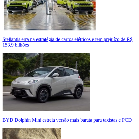
Stellantis erra na estratégia de carros elétricos e tem prejuízo de R$
153,9 bilhões
BYD Dolphin Mini estreia versão mais barata para taxistas e PCD