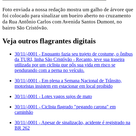
Foto enviada a nossa redação mostra um galho de árvore que
foi colocado para sinalizar um bueiro aberto no cruzamento
da Rua Antônio Carlos com Avenida Santos Dumont, no
bairro São Cristóvão.
Veja outros flagrantes digitais
30/11/-0001
- Enquanto fazia seu trajeto de costume, o ônibus
da TURI, linha São Cristóvão - Recanto, teve sua traseira
utilizada por um ciclista que pôs sua vida em risco se
pendurando com a perna no veículo.
30/11/-0001
- Em plena a Semana Nacional de Trânsito,
motoristas insistem em estacionar em local proibido
30/11/-0001
- Lotes vagos sujos de mato
30/11/-0001
- Ciclista flagrado "pegando carona" em
caminhão
30/11/-0001
- Apesar de sinalização, acidente é registrado na
BR 262