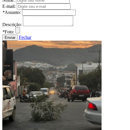
Nome:
E-mail:
*
Assunto:
Descrição:
*
Foto:
Fechar