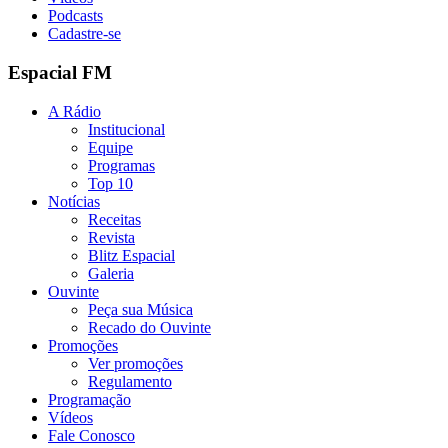
Podcasts
Cadastre-se
Espacial FM
A Rádio
Institucional
Equipe
Programas
Top 10
Notícias
Receitas
Revista
Blitz Espacial
Galeria
Ouvinte
Peça sua Música
Recado do Ouvinte
Promoções
Ver promoções
Regulamento
Programação
Vídeos
Fale Conosco