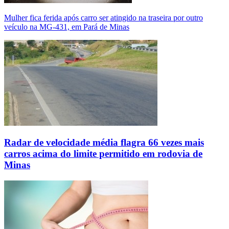
Mulher fica ferida após carro ser atingido na traseira por outro
veículo na MG-431, em Pará de Minas
Radar de velocidade média flagra 66 vezes mais
carros acima do limite permitido em rodovia de
Minas