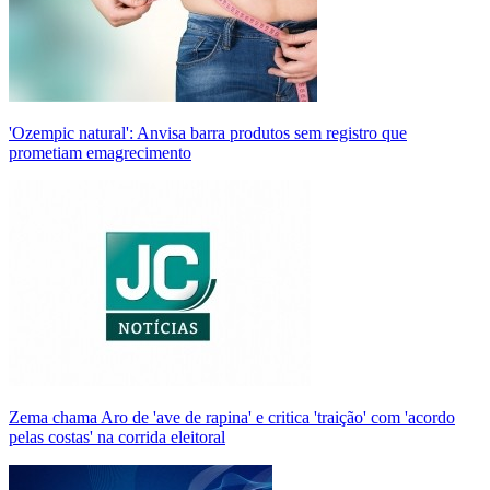
'Ozempic natural': Anvisa barra produtos sem registro que
prometiam emagrecimento
Zema chama Aro de 'ave de rapina' e critica 'traição' com 'acordo
pelas costas' na corrida eleitoral