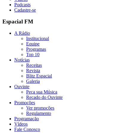
Podcasts
Cadastre-se
Espacial FM
A Rádio
Institucional
Equipe
Programas
Top 10
Notícias
Receitas
Revista
Blitz Espacial
Galeria
Ouvinte
Peça sua Música
Recado do Ouvinte
Promoções
Ver promoções
Regulamento
Programação
Vídeos
Fale Conosco