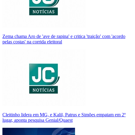
Zema chama Aro de 'ave de rapina' e critica 'traição' com 'acordo
pelas costas' na corrida eleitoral
Cleitinho lidera em MG, e Kalil, Patrus e Simões empatam em 2º
lugar, aponta pesquisa Genial/Quaest