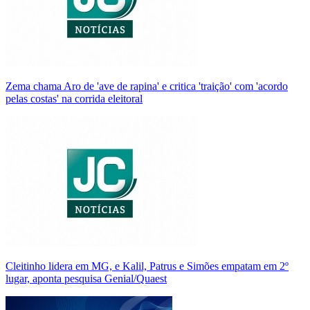
Zema chama Aro de 'ave de rapina' e critica 'traição' com 'acordo
pelas costas' na corrida eleitoral
Cleitinho lidera em MG, e Kalil, Patrus e Simões empatam em 2º
lugar, aponta pesquisa Genial/Quaest