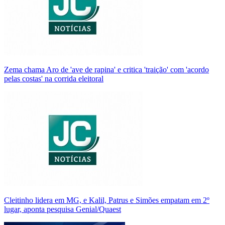
Zema chama Aro de 'ave de rapina' e critica 'traição' com 'acordo
pelas costas' na corrida eleitoral
Cleitinho lidera em MG, e Kalil, Patrus e Simões empatam em 2º
lugar, aponta pesquisa Genial/Quaest