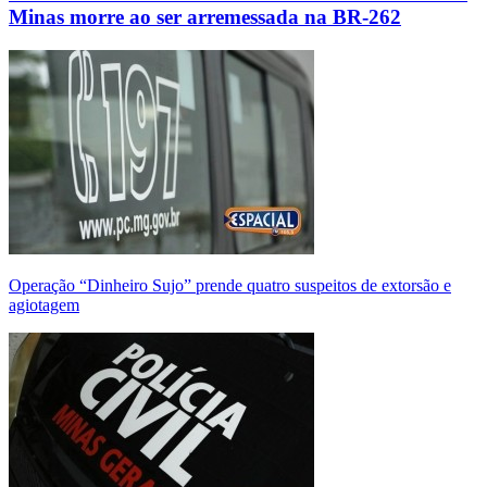
Minas morre ao ser arremessada na BR-262
Operação “Dinheiro Sujo” prende quatro suspeitos de extorsão e
agiotagem