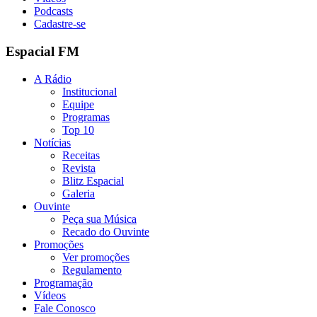
Podcasts
Cadastre-se
Espacial FM
A Rádio
Institucional
Equipe
Programas
Top 10
Notícias
Receitas
Revista
Blitz Espacial
Galeria
Ouvinte
Peça sua Música
Recado do Ouvinte
Promoções
Ver promoções
Regulamento
Programação
Vídeos
Fale Conosco