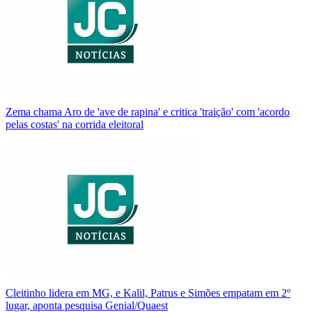
Zema chama Aro de 'ave de rapina' e critica 'traição' com 'acordo
pelas costas' na corrida eleitoral
Cleitinho lidera em MG, e Kalil, Patrus e Simões empatam em 2º
lugar, aponta pesquisa Genial/Quaest