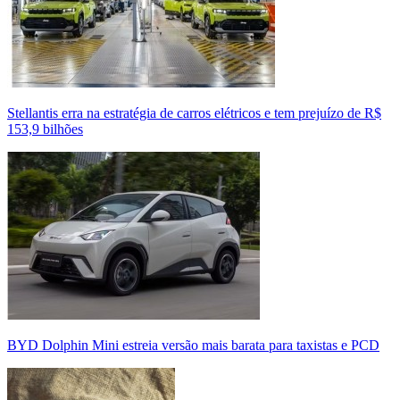
Stellantis erra na estratégia de carros elétricos e tem prejuízo de R$
153,9 bilhões
BYD Dolphin Mini estreia versão mais barata para taxistas e PCD