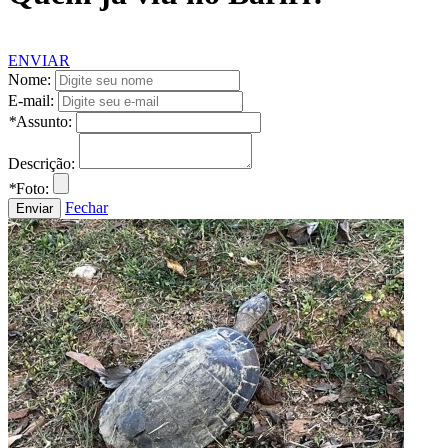
ENVIAR
Nome:
E-mail:
*
Assunto:
Descrição:
*
Foto:
Fechar