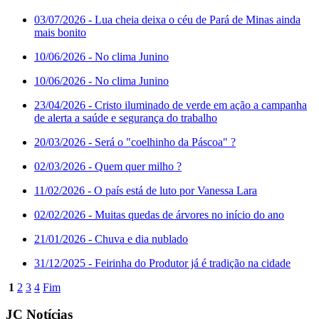
03/07/2026
- Lua cheia deixa o céu de Pará de Minas ainda
mais bonito
10/06/2026
- No clima Junino
10/06/2026
- No clima Junino
23/04/2026
- Cristo iluminado de verde em ação a campanha
de alerta a saúde e segurança do trabalho
20/03/2026
- Será o "coelhinho da Páscoa" ?
02/03/2026
- Quem quer milho ?
11/02/2026
- O país está de luto por Vanessa Lara
02/02/2026
- Muitas quedas de árvores no início do ano
21/01/2026
- Chuva e dia nublado
31/12/2025
- Feirinha do Produtor já é tradição na cidade
1
2
3
4
Fim
JC Notícias