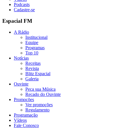
Podcasts
Cadastre-se
Espacial FM
A Rádio
Institucional
Equipe
Programas
Top 10
Notícias
Receitas
Revista
Blitz Espacial
Galeria
Ouvinte
Peça sua Música
Recado do Ouvinte
Promoções
Ver promoções
Regulamento
Programação
Vídeos
Fale Conosco