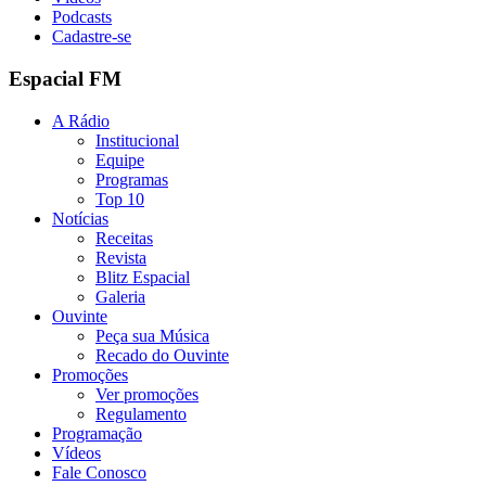
Podcasts
Cadastre-se
Espacial FM
A Rádio
Institucional
Equipe
Programas
Top 10
Notícias
Receitas
Revista
Blitz Espacial
Galeria
Ouvinte
Peça sua Música
Recado do Ouvinte
Promoções
Ver promoções
Regulamento
Programação
Vídeos
Fale Conosco