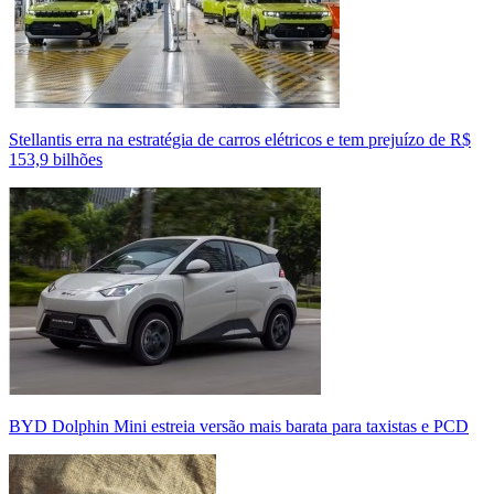
Stellantis erra na estratégia de carros elétricos e tem prejuízo de R$
153,9 bilhões
BYD Dolphin Mini estreia versão mais barata para taxistas e PCD