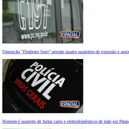
Operação “Dinheiro Sujo” prende quatro suspeitos de extorsão e agi
Homem é suspeito de furtar carro e eletrodomésticos de mãe em Pitan