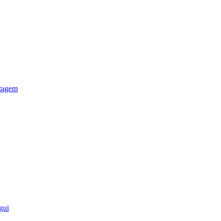
otagem
gui