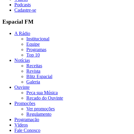
Podcasts
Cadastre-se
Espacial FM
A Rádio
Institucional
Equipe
Programas
Top 10
Notícias
Receitas
Revista
Blitz Espacial
Galeria
Ouvinte
Peça sua Música
Recado do Ouvinte
Promoções
Ver promoções
Regulamento
Programação
Vídeos
Fale Conosco