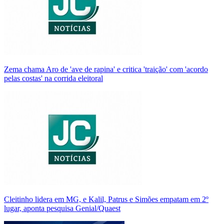
Zema chama Aro de 'ave de rapina' e critica 'traição' com 'acordo
pelas costas' na corrida eleitoral
Cleitinho lidera em MG, e Kalil, Patrus e Simões empatam em 2º
lugar, aponta pesquisa Genial/Quaest