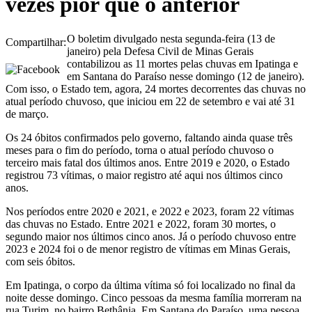
vezes pior que o anterior
O boletim divulgado nesta segunda-feira (13 de
Compartilhar:
janeiro) pela Defesa Civil de Minas Gerais
contabilizou as 11 mortes pelas chuvas em Ipatinga e
em Santana do Paraíso nesse domingo (12 de janeiro).
Com isso, o Estado tem, agora, 24 mortes decorrentes das chuvas no
atual período chuvoso, que iniciou em 22 de setembro e vai até 31
de março.
Os 24 óbitos confirmados pelo governo, faltando ainda quase três
meses para o fim do período, torna o atual período chuvoso o
terceiro mais fatal dos últimos anos. Entre 2019 e 2020, o Estado
registrou 73 vítimas, o maior registro até aqui nos últimos cinco
anos.
Nos períodos entre 2020 e 2021, e 2022 e 2023, foram 22 vítimas
das chuvas no Estado. Entre 2021 e 2022, foram 30 mortes, o
segundo maior nos últimos cinco anos. Já o período chuvoso entre
2023 e 2024 foi o de menor registro de vítimas em Minas Gerais,
com seis óbitos.
Em Ipatinga, o corpo da última vítima só foi localizado no final da
noite desse domingo. Cinco pessoas da mesma família morreram na
rua Turim, no bairro Bethânia. Em Santana do Paraíso, uma pessoa