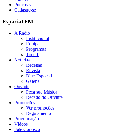
Podcasts
Cadastre-se
Espacial FM
A Rádio
Institucional
Equipe
Programas
Top 10
Notícias
Receitas
Revista
Blitz Espacial
Galeria
Ouvinte
Peça sua Música
Recado do Ouvinte
Promoções
Ver promoções
Regulamento
Programação
Vídeos
Fale Conosco