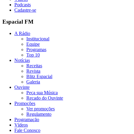
Podcasts
Cadastre-se
Espacial FM
A Rádio
Institucional
Equipe
Programas
Top 10
Notícias
Receitas
Revista
Blitz Espacial
Galeria
Ouvinte
Peça sua Música
Recado do Ouvinte
Promoções
Ver promoções
Regulamento
Programação
Vídeos
Fale Conosco