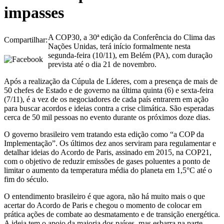
impasses
A COP30, a 30ª edição da Conferência do Clima das
Compartilhar:
Nações Unidas, terá início formalmente nesta
segunda-feira (10/11), em Belém (PA), com duração
prevista até o dia 21 de novembro.
Após a realização da Cúpula de Líderes, com a presença de mais de
50 chefes de Estado e de governo na última quinta (6) e sexta-feira
(7/11), é a vez de os negociadores de cada país entrarem em ação
para buscar acordos e ideias contra a crise climática. São esperadas
cerca de 50 mil pessoas no evento durante os próximos doze dias.
O governo brasileiro vem tratando esta edição como “a COP da
Implementação”. Os últimos dez anos serviram para regulamentar e
detalhar ideias do Acordo de Paris, assinado em 2015, na COP21,
com o objetivo de reduzir emissões de gases poluentes a ponto de
limitar o aumento da temperatura média do planeta em 1,5°C até o
fim do século.
O entendimento brasileiro é que agora, não há muito mais o que
acertar do Acordo de Paris e chegou o momento de colocar em
prática ações de combate ao desmatamento e de transição energética.
A ideia tem o apoio da maioria dos países, mas esbarra na parte