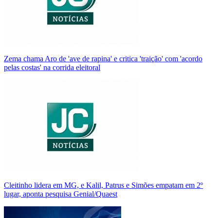
Zema chama Aro de 'ave de rapina' e critica 'traição' com 'acordo
pelas costas' na corrida eleitoral
Cleitinho lidera em MG, e Kalil, Patrus e Simões empatam em 2º
lugar, aponta pesquisa Genial/Quaest