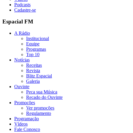
Podcasts
Cadastre-se
Espacial FM
A Rádio
Institucional
Equipe
Programas
Top 10
Notícias
Receitas
Revista
Blitz Espacial
Galeria
Ouvinte
Peça sua Música
Recado do Ouvinte
Promoções
Ver promoções
Regulamento
Programação
Vídeos
Fale Conosco