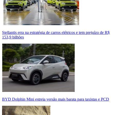
Stellantis erra na estratégia de carros elétricos e tem prejuízo de R$
153,9 bilhões
BYD Dolphin Mini estreia versão mais barata para taxistas e PCD