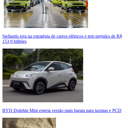
Stellantis erra na estratégia de carros elétricos e tem prejuízo de R$
153,9 bilhões
BYD Dolphin Mini estreia versão mais barata para taxistas e PCD