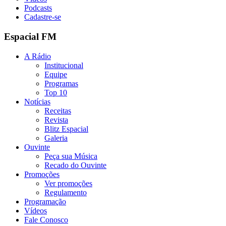
Podcasts
Cadastre-se
Espacial FM
A Rádio
Institucional
Equipe
Programas
Top 10
Notícias
Receitas
Revista
Blitz Espacial
Galeria
Ouvinte
Peça sua Música
Recado do Ouvinte
Promoções
Ver promoções
Regulamento
Programação
Vídeos
Fale Conosco