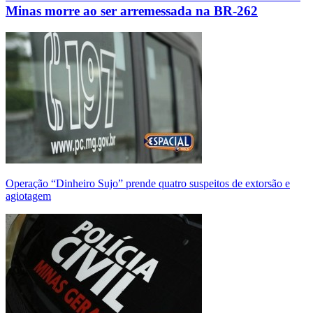
Minas morre ao ser arremessada na BR-262
Operação “Dinheiro Sujo” prende quatro suspeitos de extorsão e
agiotagem