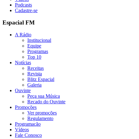
Podcasts
Cadastre-se
Espacial FM
A Rádio
Institucional
Equipe
Programas
Top 10
Notícias
Receitas
Revista
Blitz Espacial
Galeria
Ouvinte
Peça sua Música
Recado do Ouvinte
Promoções
Ver promoções
Regulamento
Programação
Vídeos
Fale Conosco