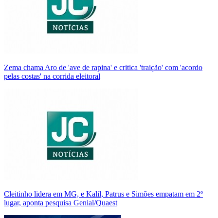
Zema chama Aro de 'ave de rapina' e critica 'traição' com 'acordo
pelas costas' na corrida eleitoral
Cleitinho lidera em MG, e Kalil, Patrus e Simões empatam em 2º
lugar, aponta pesquisa Genial/Quaest