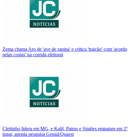
Zema chama Aro de 'ave de rapina' e critica 'traição' com 'acordo
pelas costas' na corrida eleitoral
Cleitinho lidera em MG, e Kalil, Patrus e Simões empatam em 2º
lugar, aponta pesquisa Genial/Quaest