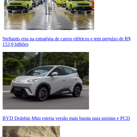
Stellantis erra na estratégia de carros elétricos e tem prejuízo de R$
153,9 bilhões
BYD Dolphin Mini estreia versão mais barata para taxistas e PCD