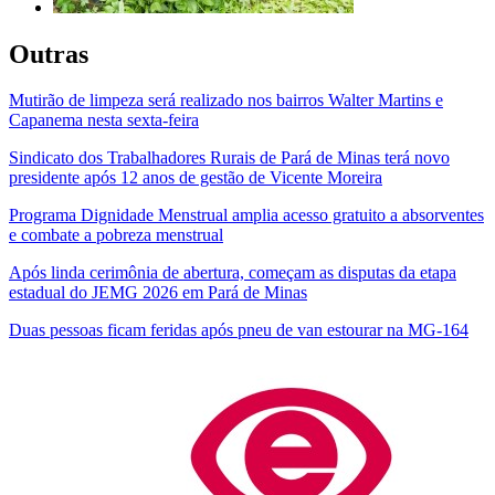
Outras
Mutirão de limpeza será realizado nos bairros Walter Martins e
Capanema nesta sexta-feira
Sindicato dos Trabalhadores Rurais de Pará de Minas terá novo
presidente após 12 anos de gestão de Vicente Moreira
Programa Dignidade Menstrual amplia acesso gratuito a absorventes
e combate a pobreza menstrual
Após linda cerimônia de abertura, começam as disputas da etapa
estadual do JEMG 2026 em Pará de Minas
Duas pessoas ficam feridas após pneu de van estourar na MG-164