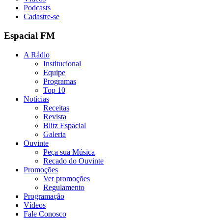
Podcasts
Cadastre-se
Espacial FM
A Rádio
Institucional
Equipe
Programas
Top 10
Notícias
Receitas
Revista
Blitz Espacial
Galeria
Ouvinte
Peça sua Música
Recado do Ouvinte
Promoções
Ver promoções
Regulamento
Programação
Vídeos
Fale Conosco