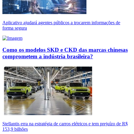
Aplicativo ajudará agentes públicos a trocarem informações de
forma segura
Como os modelos SKD e CKD das marcas chinesas
comprometem a indústria brasileira?
Stellantis erra na estratégia de carros elétricos e tem prejuízo de R$
153,9 bilhões