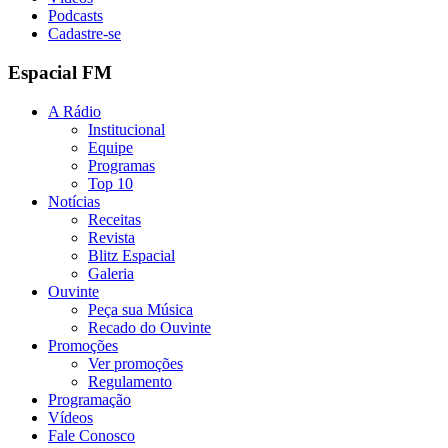
Podcasts
Cadastre-se
Espacial FM
A Rádio
Institucional
Equipe
Programas
Top 10
Notícias
Receitas
Revista
Blitz Espacial
Galeria
Ouvinte
Peça sua Música
Recado do Ouvinte
Promoções
Ver promoções
Regulamento
Programação
Vídeos
Fale Conosco