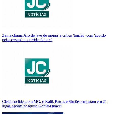
Zema chama Aro de 'ave de rapina' e critica 'traição' com 'acordo
pelas costas' na corrida eleitoral
Cleitinho lidera em MG, e Kalil, Patrus e Simões empatam em 2º
lugar, aponta pesquisa Genial/Quaest