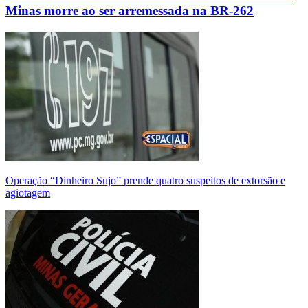
Minas morre ao ser arremessada na BR-262
Operação “Dinheiro Sujo” prende quatro suspeitos de extorsão e
agiotagem