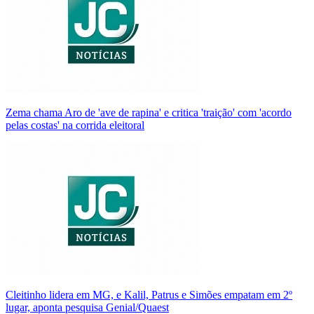
Zema chama Aro de 'ave de rapina' e critica 'traição' com 'acordo
pelas costas' na corrida eleitoral
Cleitinho lidera em MG, e Kalil, Patrus e Simões empatam em 2º
lugar, aponta pesquisa Genial/Quaest