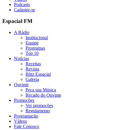
Podcasts
Cadastre-se
Espacial FM
A Rádio
Institucional
Equipe
Programas
Top 10
Notícias
Receitas
Revista
Blitz Espacial
Galeria
Ouvinte
Peça sua Música
Recado do Ouvinte
Promoções
Ver promoções
Regulamento
Programação
Vídeos
Fale Conosco