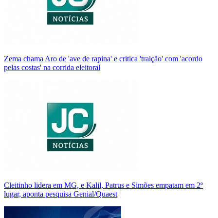
Zema chama Aro de 'ave de rapina' e critica 'traição' com 'acordo
pelas costas' na corrida eleitoral
Cleitinho lidera em MG, e Kalil, Patrus e Simões empatam em 2º
lugar, aponta pesquisa Genial/Quaest