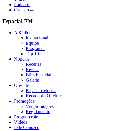
Podcasts
Cadastre-se
Espacial FM
A Rádio
Institucional
Equipe
Programas
Top 10
Notícias
Receitas
Revista
Blitz Espacial
Galeria
Ouvinte
Peça sua Música
Recado do Ouvinte
Promoções
Ver promoções
Regulamento
Programação
Vídeos
Fale Conosco