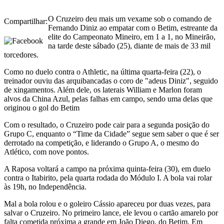
O Cruzeiro deu mais um vexame sob o comando de
Compartilhar:
Fernando Diniz ao empatar com o Betim, estreante da
elite do Campeonato Mineiro, em 1 a 1, no Mineirão,
na tarde deste sábado (25), diante de mais de 33 mil
torcedores.
Como no duelo contra o Athletic, na última quarta-feira (22), o
treinador ouviu das arquibancadas o coro de "adeus Diniz", seguido
de xingamentos. Além dele, os laterais William e Marlon foram
alvos da China Azul, pelas falhas em campo, sendo uma delas que
originou o gol do Betim
Com o resultado, o Cruzeiro pode cair para a segunda posição do
Grupo C, enquanto o “Time da Cidade” segue sem saber o que é ser
derrotado na competição, e liderando o Grupo A, o mesmo do
Atlético, com nove pontos.
A Raposa voltará a campo na próxima quinta-feira (30), em duelo
contra o Itabirito, pela quarta rodada do Módulo I. A bola vai rolar
às 19h, no Independência.
Mal a bola rolou e o goleiro Cássio apareceu por duas vezes, para
salvar o Cruzeiro. No primeiro lance, ele levou o cartão amarelo por
falta cometida próxima a grande em João Diego, do Betim. Em