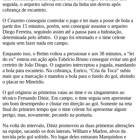
seguida, o arqueiro salvou em cima da linha um desvio após
cobrança de escanteio.
O Cruzeiro conseguiu controlar o jogo e ter mais a posse de bola a
partir dos 15 minutos, porém, sem conseguir assustar o arqueiro
Diego Ferreira, seguindo assim até a pausa para a hidratação,
determinada pelo árbitro. O jogo foi retomado e o time celeste
seguiu sem fazer nada em campo.
Enquanto isso, o Betim voltou a pressionar e aos 38 minutos, a “lei
do ex” entrou em ação após Fabrício Bruno conseguir evitar um gol
certeiro de João Diogo. O zagueiro interceptou a jogada, mandando
a bola para escanteio. Na cobrança, Eurico, “Cria da Toca” subiu
mais que a marcação e mandou a bola para o fundo do gol, abrindo
o placar no Mineirão.
O gol originou as primeiras vaias ao time e os xingamentos ao
técnico Fernando Diniz. Em campo, o time seguia sem apresentar
um bom desempenho e chutar em direção ao gol. Somente na reta
final do primeiro tempo que o time celeste foi apresentar algum
perigo, mas, novamente, pecando na pontaria.
Na volta do intervalo, Diniz promoveu as duas primeiras alterações
na equipe, sacando os dois laterais, William e Marlon, alvos da
torcida pelo gol sofrido. No lugar deles entraram Marquinhos e