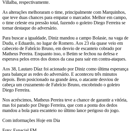
Villalba, respectivamente.
As alterações melhoraram o time, principalmente com Marquinhos,
que teve duas chances para empatar o marcador. Melhor em campo,
o time celeste era pressão total, fazendo o goleiro Diego Ferreira se
tornar destaque do adversário.
Para buscar a igualdade, Diniz mandou a campo Bolasie, na vaga de
Dudu, e Eduardo, no lugar de Romero. Aos 23 ela quase veio em
cabeceio de Fabrício Bruno, em desvio de escanteio cobrado por
Matheus Pereira. Enquanto isso, o Betim se fechou na defesa e
esperava pelos erros dos donos da casa para sair em contra-ataques.
Aos 38, Lautaro Díaz foi acionado por Diniz como última esperança
para balançar as redes do adversário. E aconteceu três minutos
depois. Bem posicionado na grande área, o atacante desviou de
cabeça um cruzamento de Fabrício Bruno, encobrindo o goleiro
Diego Ferreira.
Nos acréscimos, Matheus Pereira teve a chance de garantir a vitória,
mas foi parado por Diego Ferreira, que com a ponta dos dedos
mandou a bola para escanteio no último lance perigoso do jogo.
Com informações Hoje em Dia
Foto: Espacial FM