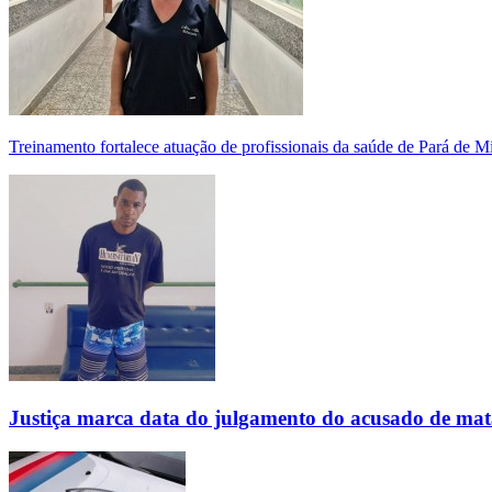
Treinamento fortalece atuação de profissionais da saúde de Pará de 
Justiça marca data do julgamento do acusado de mat