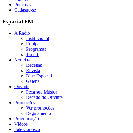
Podcasts
Cadastre-se
Espacial FM
A Rádio
Institucional
Equipe
Programas
Top 10
Notícias
Receitas
Revista
Blitz Espacial
Galeria
Ouvinte
Peça sua Música
Recado do Ouvinte
Promoções
Ver promoções
Regulamento
Programação
Vídeos
Fale Conosco