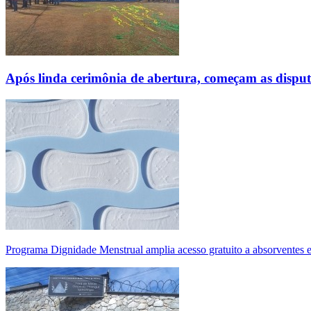
Após linda cerimônia de abertura, começam as disp
Programa Dignidade Menstrual amplia acesso gratuito a absorventes 