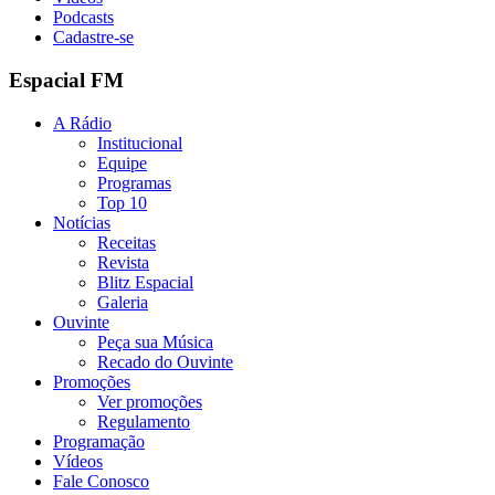
Podcasts
Cadastre-se
Espacial FM
A Rádio
Institucional
Equipe
Programas
Top 10
Notícias
Receitas
Revista
Blitz Espacial
Galeria
Ouvinte
Peça sua Música
Recado do Ouvinte
Promoções
Ver promoções
Regulamento
Programação
Vídeos
Fale Conosco