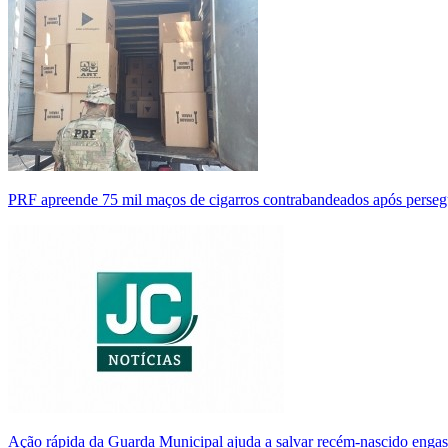
PRF apreende 75 mil maços de cigarros contrabandeados após perse
Ação rápida da Guarda Municipal ajuda a salvar recém-nascido enga