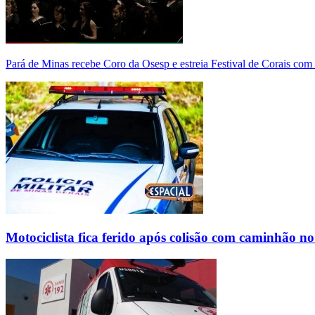
Pará de Minas recebe Coro da Osesp e estreia Festival de Corais com
Motociclista fica ferido após colisão com caminhão n