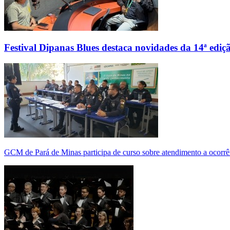
Festival Dipanas Blues destaca novidades da 14ª ediç
GCM de Pará de Minas participa de curso sobre atendimento a ocorrê