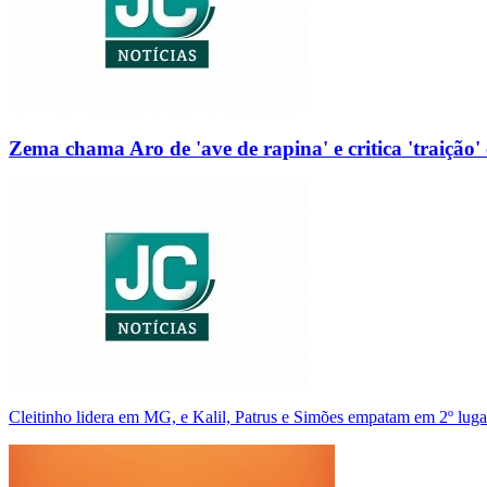
Zema chama Aro de 'ave de rapina' e critica 'traição' 
Cleitinho lidera em MG, e Kalil, Patrus e Simões empatam em 2º luga