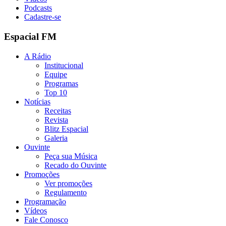
Podcasts
Cadastre-se
Espacial FM
A Rádio
Institucional
Equipe
Programas
Top 10
Notícias
Receitas
Revista
Blitz Espacial
Galeria
Ouvinte
Peça sua Música
Recado do Ouvinte
Promoções
Ver promoções
Regulamento
Programação
Vídeos
Fale Conosco