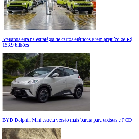
Stellantis erra na estratégia de carros elétricos e tem prejuízo de R$
153,9 bilhões
BYD Dolphin Mini estreia versão mais barata para taxistas e PCD