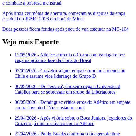
e combate a pobreza menstrual
Após linda cerimônia de abertura, começam as disputas da etapa
estadual do JEMG 2026 em Pará de Minas
Duas pessoas ficam feridas após pneu de van estourar na MG-164
Veja mais Esporte
13/05/2026
- Atlético enfrenta o Ceará com vantagem por
vaga na próxima fase da Copa do Brasil
07/05/2026
- Cruzeiro segura empate com um a menos no
Chile e assume vice-liderança do Grupo D
06/05/2026
- De 'ressaca', Cruzeiro pega a Universidad
Católica para se sobressair em grupo da Libertadores
06/05/2026
- Domínguez critica erros do Atlético em empate
contra Juventud: 'Nos custaram caro'
29/04/2026
- Após vitória sobre o Boca Juniors, jogadores do
Cruzeiro já miram clássico com o Atlético
27/04/2026
- Paulo Bracks confirma sondagem de time