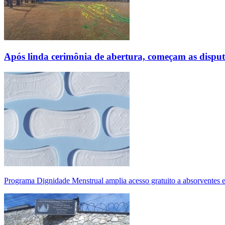
Após linda cerimônia de abertura, começam as disp
Programa Dignidade Menstrual amplia acesso gratuito a absorventes 