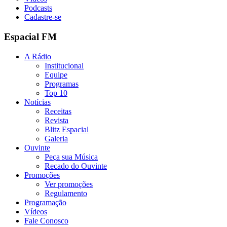
Podcasts
Cadastre-se
Espacial FM
A Rádio
Institucional
Equipe
Programas
Top 10
Notícias
Receitas
Revista
Blitz Espacial
Galeria
Ouvinte
Peça sua Música
Recado do Ouvinte
Promoções
Ver promoções
Regulamento
Programação
Vídeos
Fale Conosco