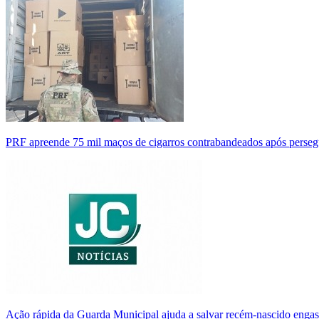
PRF apreende 75 mil maços de cigarros contrabandeados após perse
Ação rápida da Guarda Municipal ajuda a salvar recém-nascido enga