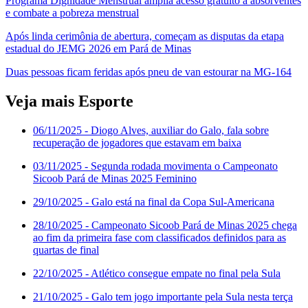
Programa Dignidade Menstrual amplia acesso gratuito a absorventes
e combate a pobreza menstrual
Após linda cerimônia de abertura, começam as disputas da etapa
estadual do JEMG 2026 em Pará de Minas
Duas pessoas ficam feridas após pneu de van estourar na MG-164
Veja mais Esporte
06/11/2025
- Diogo Alves, auxiliar do Galo, fala sobre
recuperação de jogadores que estavam em baixa
03/11/2025
- Segunda rodada movimenta o Campeonato
Sicoob Pará de Minas 2025 Feminino
29/10/2025
- Galo está na final da Copa Sul-Americana
28/10/2025
- Campeonato Sicoob Pará de Minas 2025 chega
ao fim da primeira fase com classificados definidos para as
quartas de final
22/10/2025
- Atlético consegue empate no final pela Sula
21/10/2025
- Galo tem jogo importante pela Sula nesta terça