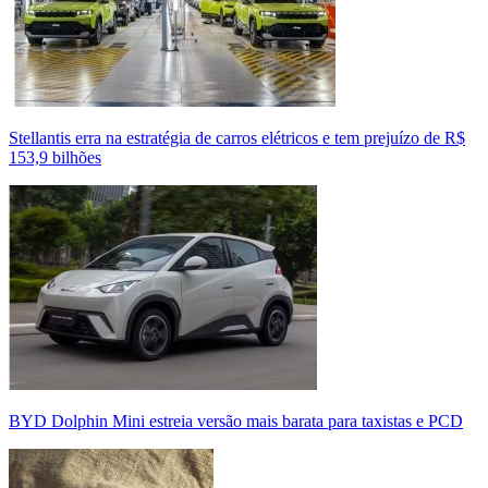
Stellantis erra na estratégia de carros elétricos e tem prejuízo de R$
153,9 bilhões
BYD Dolphin Mini estreia versão mais barata para taxistas e PCD