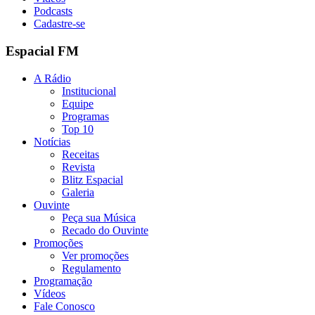
Podcasts
Cadastre-se
Espacial FM
A Rádio
Institucional
Equipe
Programas
Top 10
Notícias
Receitas
Revista
Blitz Espacial
Galeria
Ouvinte
Peça sua Música
Recado do Ouvinte
Promoções
Ver promoções
Regulamento
Programação
Vídeos
Fale Conosco