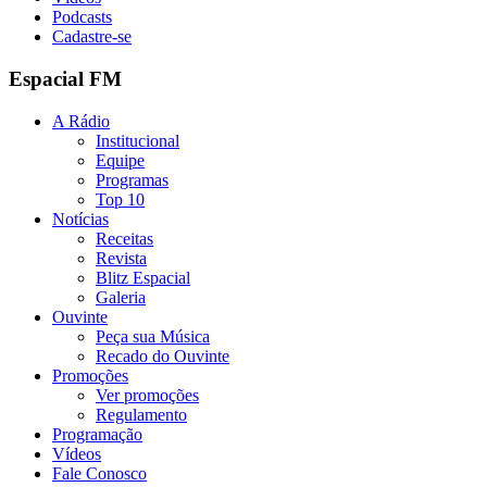
Podcasts
Cadastre-se
Espacial FM
A Rádio
Institucional
Equipe
Programas
Top 10
Notícias
Receitas
Revista
Blitz Espacial
Galeria
Ouvinte
Peça sua Música
Recado do Ouvinte
Promoções
Ver promoções
Regulamento
Programação
Vídeos
Fale Conosco