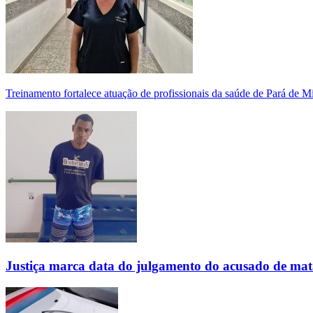
Treinamento fortalece atuação de profissionais da saúde de Pará de 
Justiça marca data do julgamento do acusado de mat