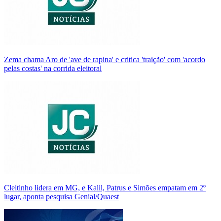
Zema chama Aro de 'ave de rapina' e critica 'traição' com 'acordo
pelas costas' na corrida eleitoral
Cleitinho lidera em MG, e Kalil, Patrus e Simões empatam em 2º
lugar, aponta pesquisa Genial/Quaest