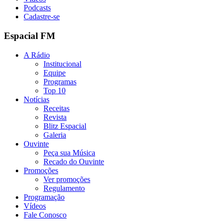
Podcasts
Cadastre-se
Espacial FM
A Rádio
Institucional
Equipe
Programas
Top 10
Notícias
Receitas
Revista
Blitz Espacial
Galeria
Ouvinte
Peça sua Música
Recado do Ouvinte
Promoções
Ver promoções
Regulamento
Programação
Vídeos
Fale Conosco