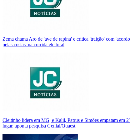
Zema chama Aro de 'ave de rapina' e critica 'traição' com 'acordo
pelas costas' na corrida eleitoral
Cleitinho lidera em MG, e Kalil, Patrus e Simões empatam em 2º
lugar, aponta pesquisa Genial/Quaest