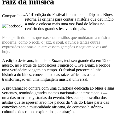
raiz da música
A 14ª edição do Festival Internacional Dipanas Blues
Compartilhar:
retorna às origens para contar a história que deu início
a tudo e colocar mais uma vez Pará de Minas no
cenário dos grandes festivais do país.
Foi a partir do blues que nasceram estilos que moldaram a música
moderna, como o rock, o jazz, o soul, o funk e tantas outras
expressões sonoras que atravessam gerações e seguem vivas até
hoje.
A edição deste ano, intitulada
Raízes
, terá seu grande dia em 15 de
agosto, no Parque de Exposições Francisco Olivé Diniz, e propõe
uma verdadeira viagem no tempo. O festival percorre a linha
histórica do blues, conectando suas raízes africanas à sua
transformação em uma linguagem musical universal.
A programação contará com uma curadoria dedicada ao blues e suas
vertentes, reunindo grandes nomes nacionais e internacionais —
uma das marcas registradas do evento. Neste ano, a escolha dos
artistas que se apresentarão nos palcos da Vila do Blues parte das
conexões com a musicalidade africana, do contexto histórico-
cultural e dos ritmos explorados por atração.