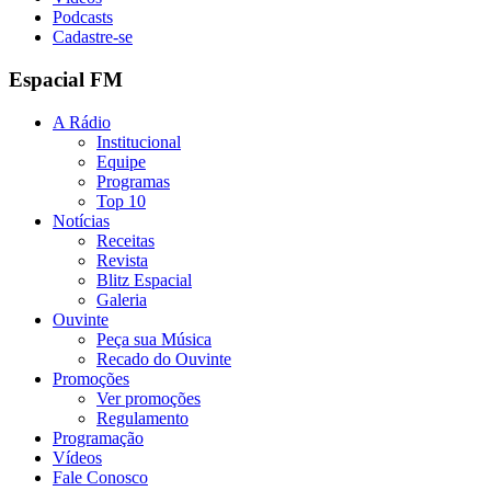
Podcasts
Cadastre-se
Espacial FM
A Rádio
Institucional
Equipe
Programas
Top 10
Notícias
Receitas
Revista
Blitz Espacial
Galeria
Ouvinte
Peça sua Música
Recado do Ouvinte
Promoções
Ver promoções
Regulamento
Programação
Vídeos
Fale Conosco