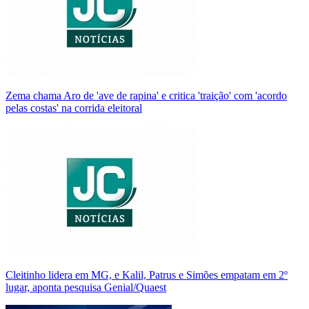
Zema chama Aro de 'ave de rapina' e critica 'traição' com 'acordo
pelas costas' na corrida eleitoral
Cleitinho lidera em MG, e Kalil, Patrus e Simões empatam em 2º
lugar, aponta pesquisa Genial/Quaest