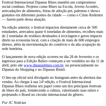
Festival Internacional Dipanas Blues mantém um compromisso
social contínuo. Projetos como Blues na Escola, Jovens Acordes,
arrecadações de alimentos, feiras de adoção pet, palestras e shows
gratuitos em diferentes pontos da cidade — como o Cristo Redentor
— fazem parte dessa atuação.
Na edição anterior, o festival impactou diretamente cerca de 500
estudantes, arrecadou quase 6 toneladas de alimentos, recolheu mais
de 2 toneladas de resíduos destinados à reciclagem e gerou impacto
direto na economia local, com a criação de mais de 600 empregos
diretos, além da movimentação do comércio e da alta ocupação da
rede hoteleira.
O lançamento de nova edição ocorreu no dia 28 de fevereiro e os
ingressos para a Edição
Raízes
começam a ser vendidos no dia 11 de
abril, pelo site
www.dipanasblues.com.br,
ou presencialmente no
Dipanas do Shopping e no Dipanas Bistrô.
O line-up oficial será divulgado no Instagram antes da abertura das
vendas. Ao chegar à sua 14ª edição, o Festival Internacional
Dipanas Blues reafirma seu papel como um dos principais festivais
de blues do país, fortalecendo a cultura, valorizando suas raízes e
projetando o Brasil no circuito internacional do gênero.
Por JC Notícias