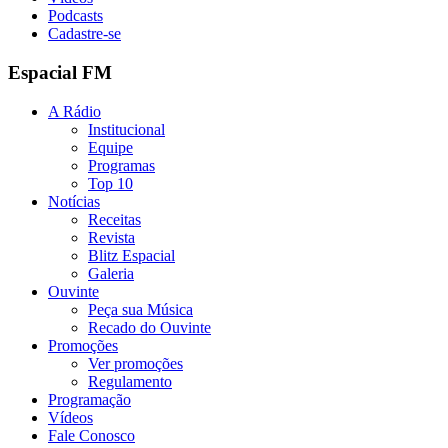
Podcasts
Cadastre-se
Espacial FM
A Rádio
Institucional
Equipe
Programas
Top 10
Notícias
Receitas
Revista
Blitz Espacial
Galeria
Ouvinte
Peça sua Música
Recado do Ouvinte
Promoções
Ver promoções
Regulamento
Programação
Vídeos
Fale Conosco