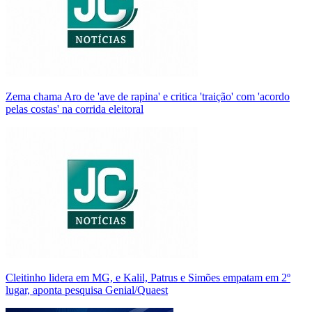
Zema chama Aro de 'ave de rapina' e critica 'traição' com 'acordo
pelas costas' na corrida eleitoral
Cleitinho lidera em MG, e Kalil, Patrus e Simões empatam em 2º
lugar, aponta pesquisa Genial/Quaest