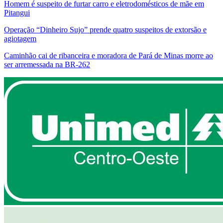
Homem é suspeito de furtar carro e eletrodomésticos de mãe em
Pitangui
Operação “Dinheiro Sujo” prende quatro suspeitos de extorsão e
agiotagem
Caminhão cai de ribanceira e moradora de Pará de Minas morre ao
ser arremessada na BR-262