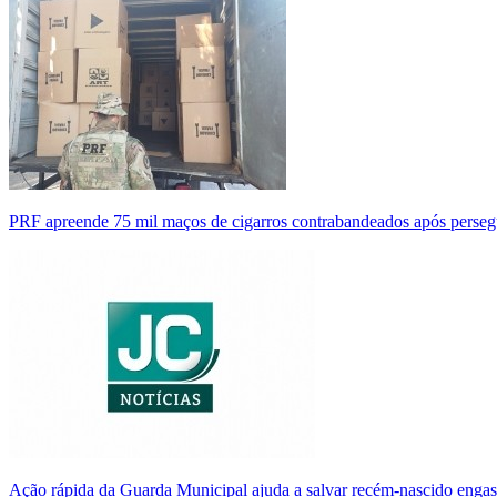
PRF apreende 75 mil maços de cigarros contrabandeados após perse
Ação rápida da Guarda Municipal ajuda a salvar recém-nascido enga