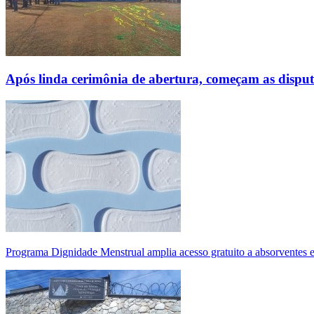
Após linda cerimônia de abertura, começam as disp
Programa Dignidade Menstrual amplia acesso gratuito a absorventes 