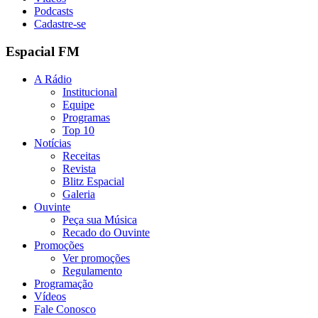
Podcasts
Cadastre-se
Espacial FM
A Rádio
Institucional
Equipe
Programas
Top 10
Notícias
Receitas
Revista
Blitz Espacial
Galeria
Ouvinte
Peça sua Música
Recado do Ouvinte
Promoções
Ver promoções
Regulamento
Programação
Vídeos
Fale Conosco