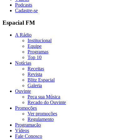
Podcasts
Cadastre-se
Espacial FM
A Rádio
Institucional
Equipe
Programas
Top 10
Notícias
Receitas
Revista
Blitz Espacial
Galeria
Ouvinte
Peça sua Música
Recado do Ouvinte
Promoções
Ver promoções
Regulamento
Programação
Vídeos
Fale Conosco