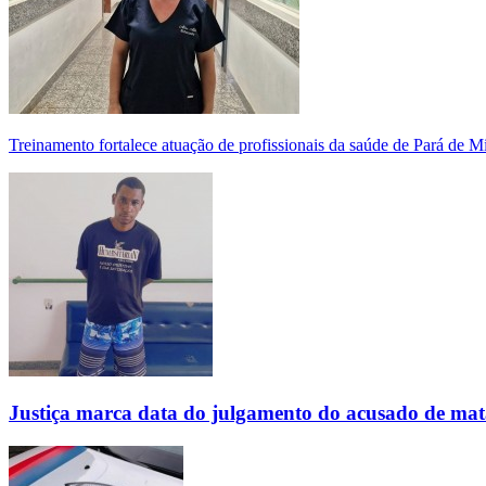
Treinamento fortalece atuação de profissionais da saúde de Pará de 
Justiça marca data do julgamento do acusado de mat