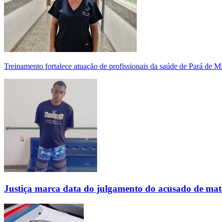
Treinamento fortalece atuação de profissionais da saúde de Pará de 
Justiça marca data do julgamento do acusado de mat