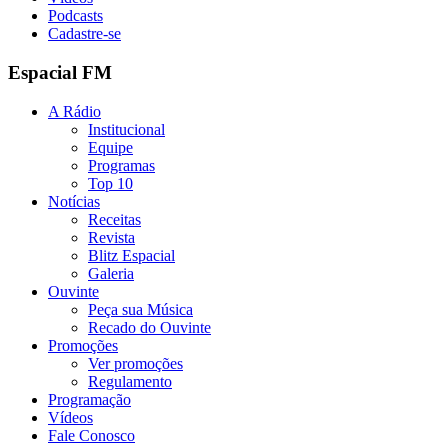
Podcasts
Cadastre-se
Espacial FM
A Rádio
Institucional
Equipe
Programas
Top 10
Notícias
Receitas
Revista
Blitz Espacial
Galeria
Ouvinte
Peça sua Música
Recado do Ouvinte
Promoções
Ver promoções
Regulamento
Programação
Vídeos
Fale Conosco