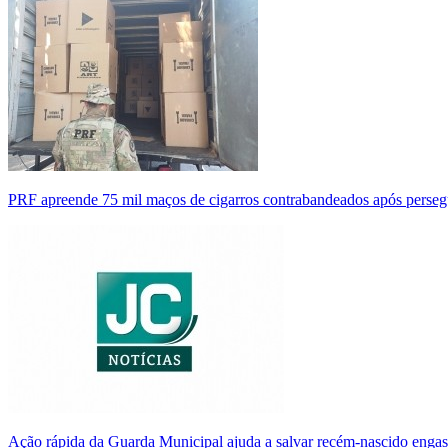
PRF apreende 75 mil maços de cigarros contrabandeados após perse
Ação rápida da Guarda Municipal ajuda a salvar recém-nascido enga