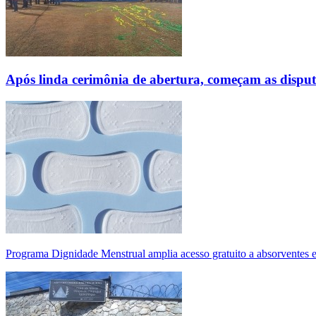
Após linda cerimônia de abertura, começam as disp
Programa Dignidade Menstrual amplia acesso gratuito a absorventes 