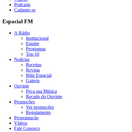
Podcasts
Cadastre-se
Espacial FM
A Rádio
Institucional
Equipe
Programas
Top 10
Notícias
Receitas
Revista
Blitz Espacial
Galeria
Ouvinte
Peça sua Música
Recado do Ouvinte
Promoções
Ver promoções
Regulamento
Programação
Vídeos
Fale Conosco