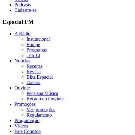
Podcasts
Cadastre-se
Espacial FM
A Rádio
Institucional
Equipe
Programas
Top 10
Notícias
Receitas
Revista
Blitz Espacial
Galeria
Ouvinte
Peça sua Música
Recado do Ouvinte
Promoções
Ver promoções
Regulamento
Programação
Vídeos
Fale Conosco