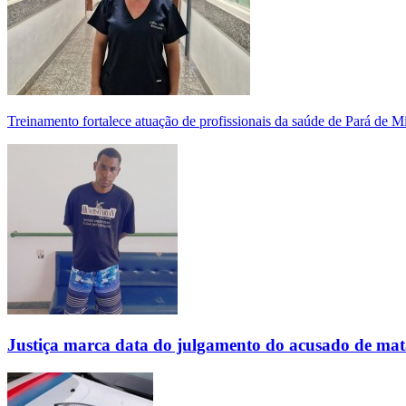
Treinamento fortalece atuação de profissionais da saúde de Pará de 
Justiça marca data do julgamento do acusado de mat