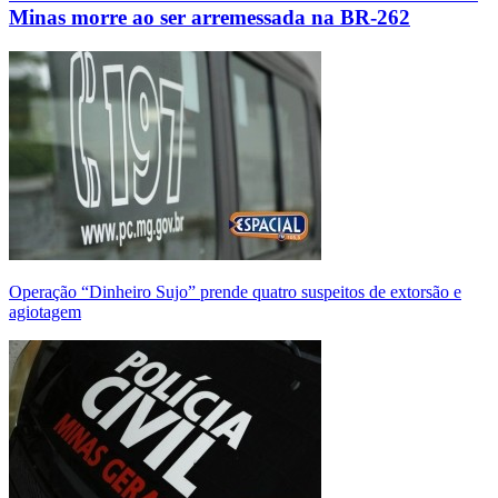
Minas morre ao ser arremessada na BR-262
Operação “Dinheiro Sujo” prende quatro suspeitos de extorsão e
agiotagem