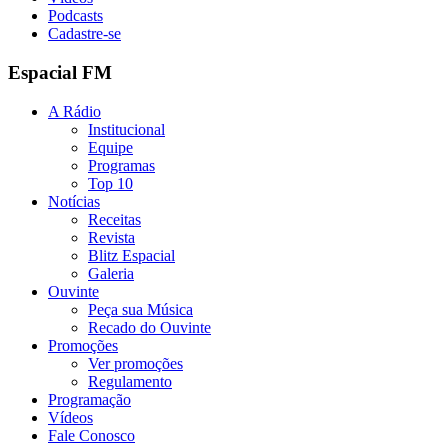
Podcasts
Cadastre-se
Espacial FM
A Rádio
Institucional
Equipe
Programas
Top 10
Notícias
Receitas
Revista
Blitz Espacial
Galeria
Ouvinte
Peça sua Música
Recado do Ouvinte
Promoções
Ver promoções
Regulamento
Programação
Vídeos
Fale Conosco