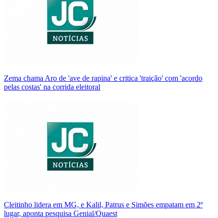
Zema chama Aro de 'ave de rapina' e critica 'traição' com 'acordo
pelas costas' na corrida eleitoral
Cleitinho lidera em MG, e Kalil, Patrus e Simões empatam em 2º
lugar, aponta pesquisa Genial/Quaest