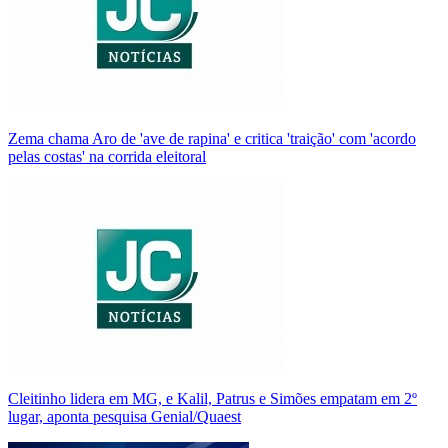
Zema chama Aro de 'ave de rapina' e critica 'traição' com 'acordo
pelas costas' na corrida eleitoral
Cleitinho lidera em MG, e Kalil, Patrus e Simões empatam em 2º
lugar, aponta pesquisa Genial/Quaest