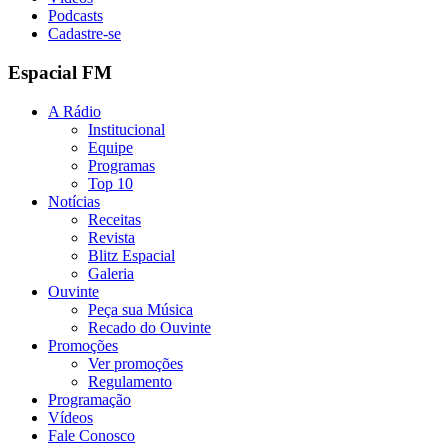
Podcasts
Cadastre-se
Espacial FM
A Rádio
Institucional
Equipe
Programas
Top 10
Notícias
Receitas
Revista
Blitz Espacial
Galeria
Ouvinte
Peça sua Música
Recado do Ouvinte
Promoções
Ver promoções
Regulamento
Programação
Vídeos
Fale Conosco