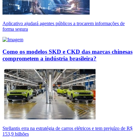
Aplicativo ajudará agentes públicos a trocarem informações de
forma segura
Como os modelos SKD e CKD das marcas chinesas
comprometem a indústria brasileira?
Stellantis erra na estratégia de carros elétricos e tem prejuízo de R$
153,9 bilhões