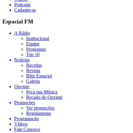
Podcasts
Cadastre-se
Espacial FM
A Rádio
Institucional
Equipe
Programas
Top 10
Notícias
Receitas
Revista
Blitz Espacial
Galeria
Ouvinte
Peça sua Música
Recado do Ouvinte
Promoções
Ver promoções
Regulamento
Programação
Vídeos
Fale Conosco