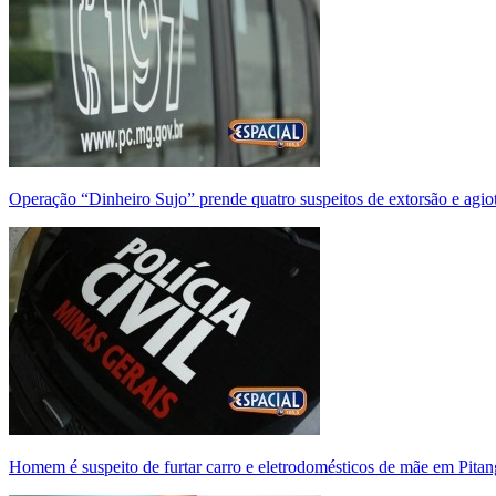
Operação “Dinheiro Sujo” prende quatro suspeitos de extorsão e agi
Homem é suspeito de furtar carro e eletrodomésticos de mãe em Pitan