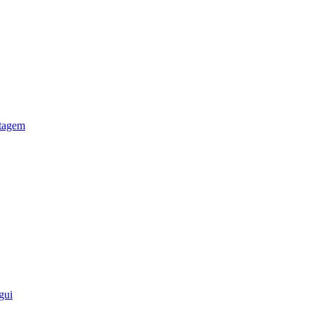
otagem
gui