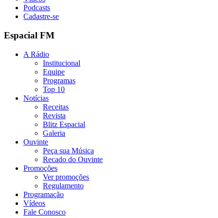
Podcasts
Cadastre-se
Espacial FM
A Rádio
Institucional
Equipe
Programas
Top 10
Notícias
Receitas
Revista
Blitz Espacial
Galeria
Ouvinte
Peça sua Música
Recado do Ouvinte
Promoções
Ver promoções
Regulamento
Programação
Vídeos
Fale Conosco