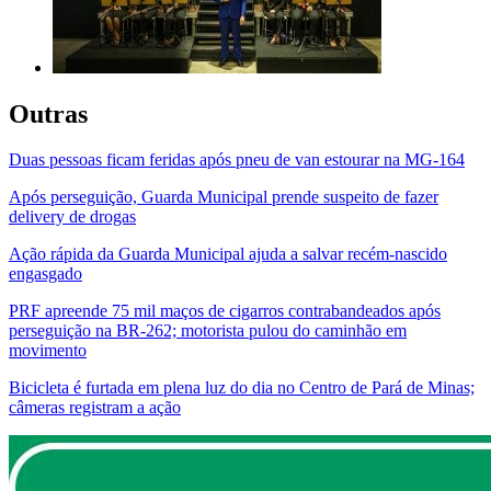
Outras
Duas pessoas ficam feridas após pneu de van estourar na MG-164
Após perseguição, Guarda Municipal prende suspeito de fazer
delivery de drogas
Ação rápida da Guarda Municipal ajuda a salvar recém-nascido
engasgado
PRF apreende 75 mil maços de cigarros contrabandeados após
perseguição na BR-262; motorista pulou do caminhão em
movimento
Bicicleta é furtada em plena luz do dia no Centro de Pará de Minas;
câmeras registram a ação