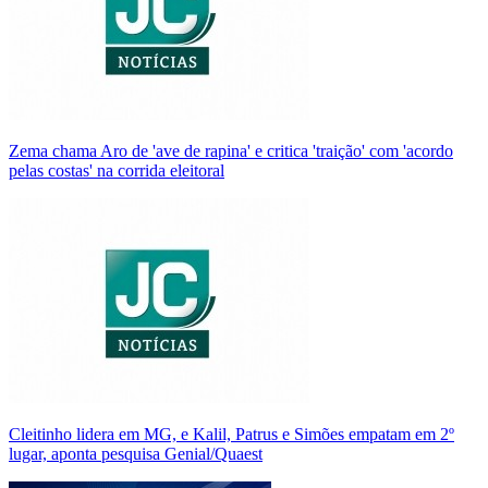
Zema chama Aro de 'ave de rapina' e critica 'traição' com 'acordo
pelas costas' na corrida eleitoral
Cleitinho lidera em MG, e Kalil, Patrus e Simões empatam em 2º
lugar, aponta pesquisa Genial/Quaest