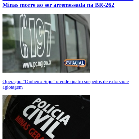
Minas morre ao ser arremessada na BR-262
Operação “Dinheiro Sujo” prende quatro suspeitos de extorsão e
agiotagem