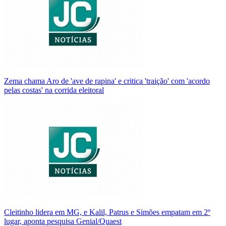
Zema chama Aro de 'ave de rapina' e critica 'traição' com 'acordo
pelas costas' na corrida eleitoral
Cleitinho lidera em MG, e Kalil, Patrus e Simões empatam em 2º
lugar, aponta pesquisa Genial/Quaest