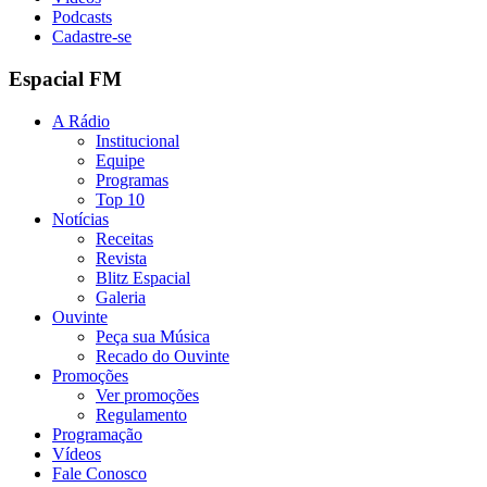
Podcasts
Cadastre-se
Espacial FM
A Rádio
Institucional
Equipe
Programas
Top 10
Notícias
Receitas
Revista
Blitz Espacial
Galeria
Ouvinte
Peça sua Música
Recado do Ouvinte
Promoções
Ver promoções
Regulamento
Programação
Vídeos
Fale Conosco