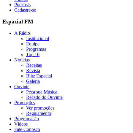
Podcasts
Cadastre-se
Espacial FM
A Rádio
Institucional
Equipe
Programas
Top 10
Notícias
Receitas
Revista
Blitz Espacial
Galeria
Ouvinte
Peça sua Música
Recado do Ouvinte
Promoções
Ver promoções
Regulamento
Programação
Vídeos
Fale Conosco