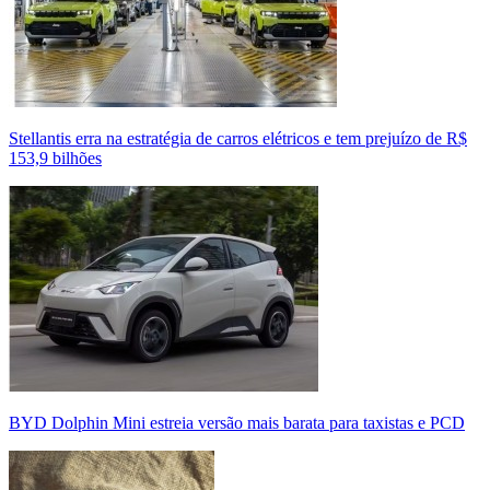
Stellantis erra na estratégia de carros elétricos e tem prejuízo de R$
153,9 bilhões
BYD Dolphin Mini estreia versão mais barata para taxistas e PCD