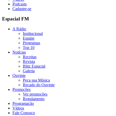
Podcasts
Cadastre-se
Espacial FM
A Rádio
Institucional
Equipe
Programas
Top 10
Notícias
Receitas
Revista
Blitz Espacial
Galeria
Ouvinte
Peça sua Música
Recado do Ouvinte
Promoções
Ver promoções
Regulamento
Programação
Vídeos
Fale Conosco