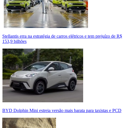
Stellantis erra na estratégia de carros elétricos e tem prejuízo de R$
153,9 bilhões
BYD Dolphin Mini estreia versão mais barata para taxistas e PCD