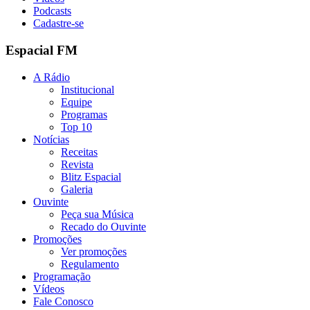
Podcasts
Cadastre-se
Espacial FM
A Rádio
Institucional
Equipe
Programas
Top 10
Notícias
Receitas
Revista
Blitz Espacial
Galeria
Ouvinte
Peça sua Música
Recado do Ouvinte
Promoções
Ver promoções
Regulamento
Programação
Vídeos
Fale Conosco