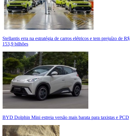
Stellantis erra na estratégia de carros elétricos e tem prejuízo de R$
153,9 bilhões
BYD Dolphin Mini estreia versão mais barata para taxistas e PCD