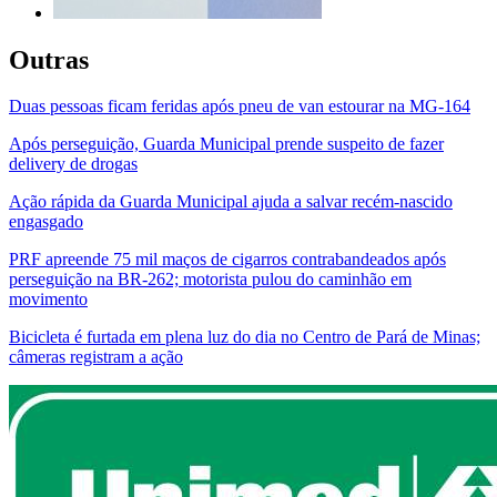
Outras
Duas pessoas ficam feridas após pneu de van estourar na MG-164
Após perseguição, Guarda Municipal prende suspeito de fazer
delivery de drogas
Ação rápida da Guarda Municipal ajuda a salvar recém-nascido
engasgado
PRF apreende 75 mil maços de cigarros contrabandeados após
perseguição na BR-262; motorista pulou do caminhão em
movimento
Bicicleta é furtada em plena luz do dia no Centro de Pará de Minas;
câmeras registram a ação