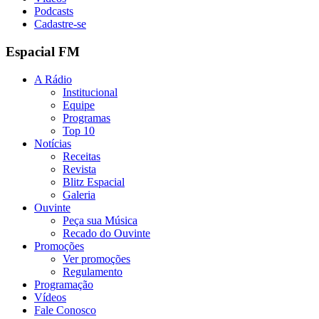
Podcasts
Cadastre-se
Espacial FM
A Rádio
Institucional
Equipe
Programas
Top 10
Notícias
Receitas
Revista
Blitz Espacial
Galeria
Ouvinte
Peça sua Música
Recado do Ouvinte
Promoções
Ver promoções
Regulamento
Programação
Vídeos
Fale Conosco