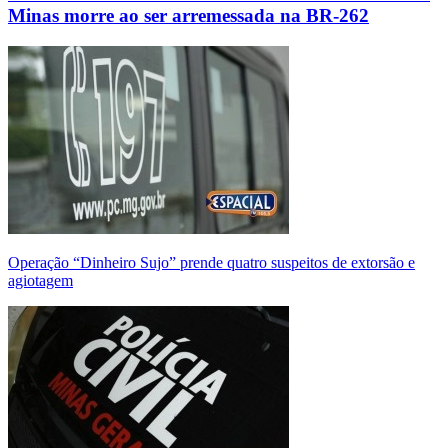
Minas morre ao ser arremessada na BR-262
Operação “Dinheiro Sujo” prende quatro suspeitos de extorsão e
agiotagem