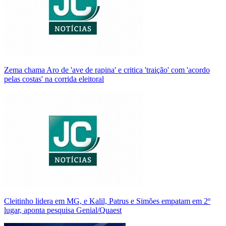
Zema chama Aro de 'ave de rapina' e critica 'traição' com 'acordo
pelas costas' na corrida eleitoral
Cleitinho lidera em MG, e Kalil, Patrus e Simões empatam em 2º
lugar, aponta pesquisa Genial/Quaest