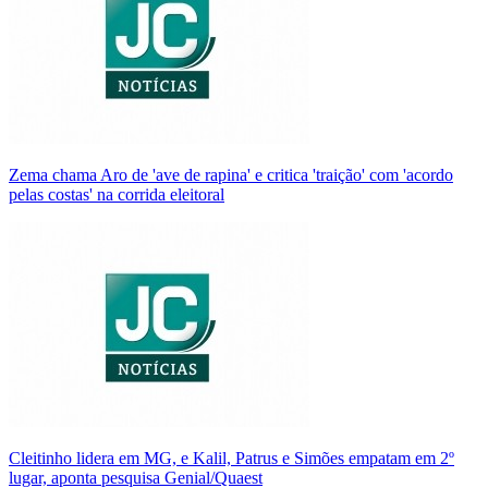
Zema chama Aro de 'ave de rapina' e critica 'traição' com 'acordo
pelas costas' na corrida eleitoral
Cleitinho lidera em MG, e Kalil, Patrus e Simões empatam em 2º
lugar, aponta pesquisa Genial/Quaest