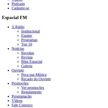
Podcasts
Cadastre-se
Espacial FM
A Rádio
Institucional
Equipe
Programas
Top 10
Notícias
Receitas
Revista
Blitz Espacial
Galeria
Ouvinte
Peça sua Música
Recado do Ouvinte
Promoções
Ver promoções
Regulamento
Programação
Vídeos
Fale Conosco