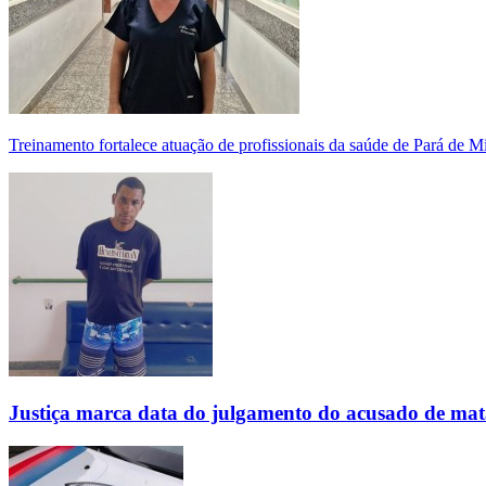
Treinamento fortalece atuação de profissionais da saúde de Pará de 
Justiça marca data do julgamento do acusado de mat